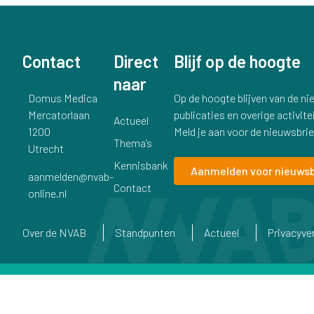
Contact
Direct
Blijf op de hoogte
naar
Adres
Domus Medica
Op de hoogte blijven van de n
Mercatorlaan
publicaties en overige activite
Actueel
1200
Meld je aan voor de nieuwsbrie
Thema’s
Utrecht
Kennisbank
Aanmelden voor nieuwsb
E-mail
aanmelden@nvab-
Contact
online.nl
Over de NVAB
Standpunten
Actueel
Privacyver